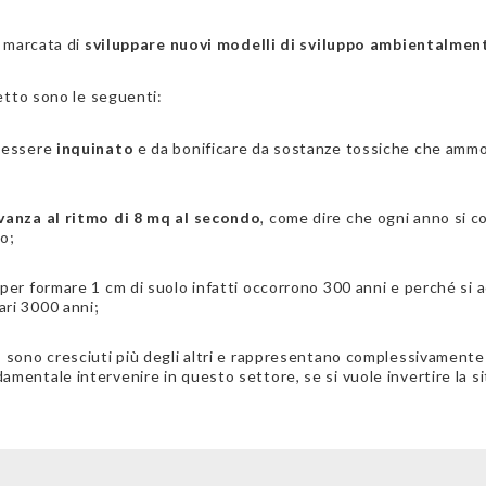
 marcata di
sviluppare nuovi modelli di sviluppo ambientalment
etto sono le seguenti:
a essere
inquinato
e da bonificare da sostanze tossiche che ammor
vanza al ritmo di 8 mq al secondo
, come dire che ogni anno si c
o;
 per formare 1 cm di suolo infatti occorrono 300 anni e perché si 
ari 3000 anni;
a
sono cresciuti più degli altri e rappresentano complessivamente 
amentale intervenire in questo settore, se si vuole invertire la si