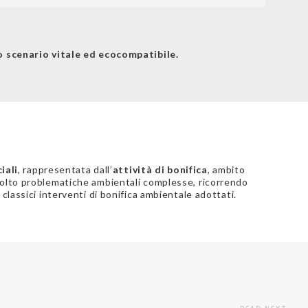
 scenario vitale ed ecocompatibile.
iali
, rappresentata dall’
attività di bonifica
, ambito
risolto problematiche ambientali complesse, ricorrendo
i classici interventi di bonifica ambientale adottati.