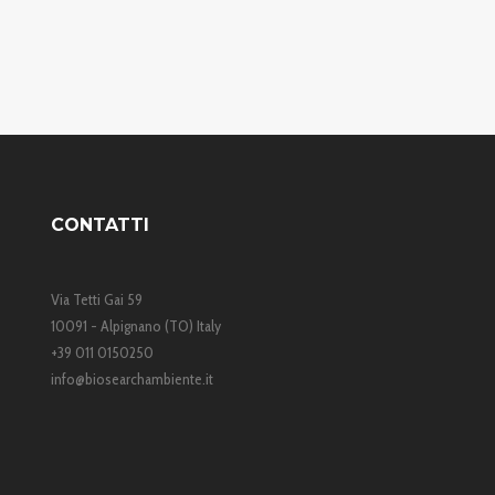
CONTATTI
Via Tetti Gai 59
10091 - Alpignano (TO) Italy
+39 011 0150250
info@biosearchambiente.it