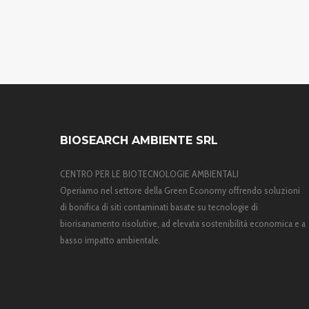
BIOSEARCH AMBIENTE SRL
CENTRO PER LE BIOTECNOLOGIE AMBIENTALI
Operiamo nel settore della Green Economy offrendo soluzioni
di bonifica di siti contaminati basate su tecnologie di
biorisanamento risolutive, ad elevata sostenibilità economica e a
basso impatto ambientale.