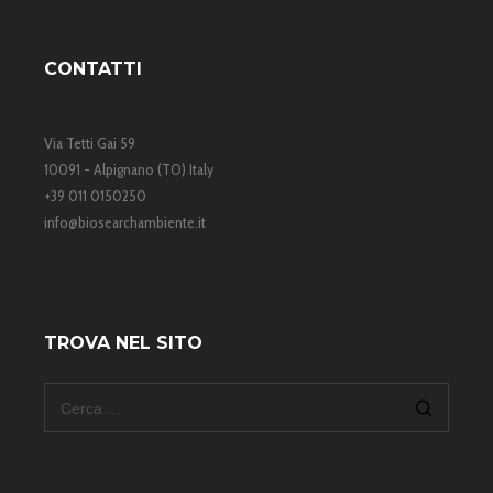
CONTATTI
Via Tetti Gai 59
10091 - Alpignano (TO) Italy
+39 011 0150250
info@biosearchambiente.it
TROVA NEL SITO